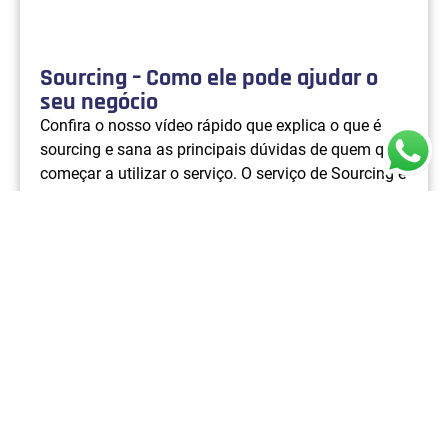
Sourcing – Como ele pode ajudar o
seu negócio
Confira o nosso vídeo rápido que explica o que é
sourcing e sana as principais dúvidas de quem quer
começar a utilizar o serviço. O serviço de Sourcing é
um ótimo aliado para você encontrar parceiros
comerciais que atendem ao seu perfil de negócio,
otimizando diversas etapas da sua operação.
Diminua custos e aumente a […]