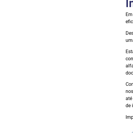
I
Em 
efi
Des
uma
Est
con
alf
doo
Com
nos
até
de 
Imp