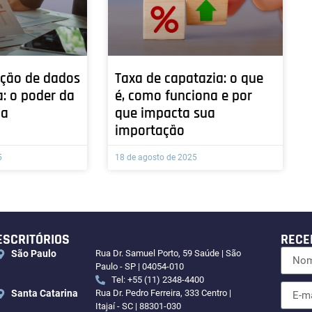
ção de dados
Taxa de capatazia: o que
a: o poder da
é, como funciona e por
na
que impacta sua
importação
5
18 de agosto de 2025
ESCRITÓRIOS
RECE
São Paulo
Rua Dr. Samuel Porto, 59 Saúde | São
Paulo - SP | 04054-010
Tel: +55 (11) 2348-4400
Santa Catarina
Rua Dr. Pedro Ferreira, 333 Centro |
Itajaí - SC | 88301-030