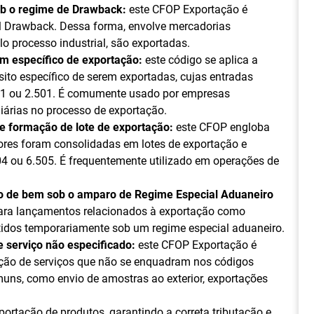
ob o regime de Drawback:
este CFOP Exportação é
al Drawback. Dessa forma, envolve mercadorias
o processo industrial, são exportadas.
m específico de exportação:
este código se aplica a
ito específico de serem exportadas, cujas entradas
01 ou 2.501. É comumente usado por empresas
árias no processo de exportação.
de formação de lote de exportação:
este CFOP engloba
ores foram consolidadas em lotes de exportação e
04 ou 6.505. É frequentemente utilizado em operações de
ão de bem sob o amparo de Regime Especial Aduaneiro
para lançamentos relacionados à exportação como
idos temporariamente sob um regime especial aduaneiro.
 serviço não especificado:
este CFOP Exportação é
ação de serviços que não se enquadram nos códigos
uns, como envio de amostras ao exterior, exportações
rtação de produtos, garantindo a correta tributação e