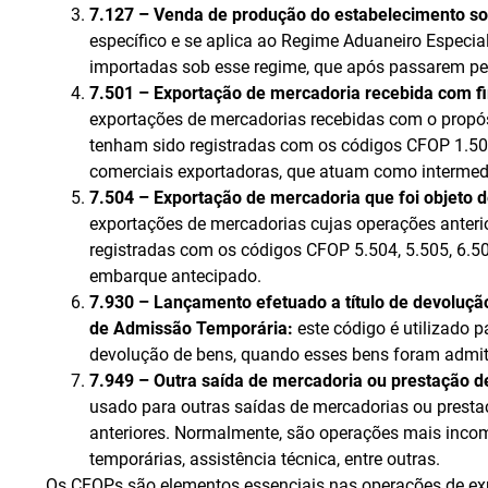
7.127 – Venda de produção do estabelecimento s
específico e se aplica ao Regime Aduaneiro Especi
importadas sob esse regime, que após passarem pel
7.501 – Exportação de mercadoria recebida com fi
exportações de mercadorias recebidas com o propós
tenham sido registradas com os códigos CFOP 1.5
comerciais exportadoras, que atuam como intermedi
7.504 – Exportação de mercadoria que foi objeto 
exportações de mercadorias cujas operações anteri
registradas com os códigos CFOP 5.504, 5.505, 6.5
embarque antecipado.
7.930 – Lançamento efetuado a título de devoluç
de Admissão Temporária:
este código é utilizado 
devolução de bens, quando esses bens foram admit
7.949 – Outra saída de mercadoria ou prestação de
usado para outras saídas de mercadorias ou prest
anteriores. Normalmente, são operações mais incom
temporárias, assistência técnica, entre outras.
Os CFOPs são elementos essenciais nas operações de expo