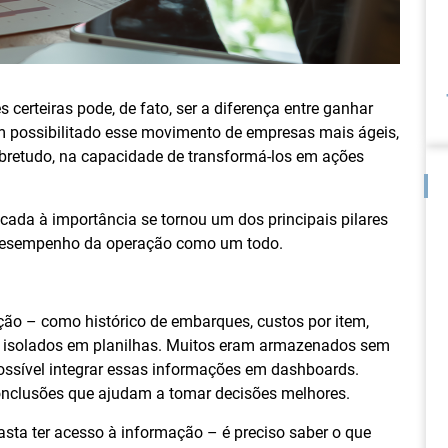
 certeiras pode, de fato, ser a diferença entre ganhar
em possibilitado esse movimento de empresas mais ágeis,
sobretudo, na capacidade de transformá-los em ações
icada à importância se tornou um dos principais pilares
o desempenho da operação como um todo.
ão – como histórico de embarques, custos por item,
 isolados em planilhas. Muitos eram armazenados sem
possível integrar essas informações em dashboards.
 conclusões que ajudam a tomar decisões melhores.
basta ter acesso à informação – é preciso saber o que