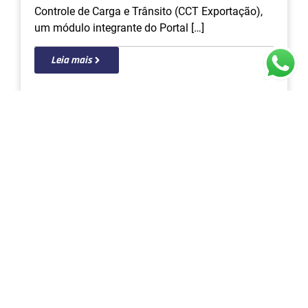
Leia mais
Comércio exterior
23 de agosto de 2023
CCT Exportação: entenda o que é e
quais as funcionalidades
O processo de exportação é uma empreitada
complexa, repleta de detalhes que demandam
precisão e controle. Nesse contexto, a Receita